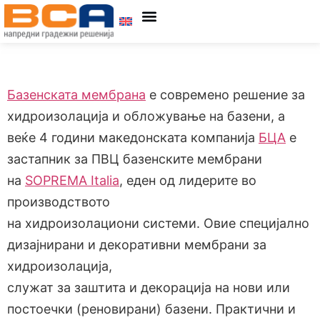
Групација АДИНГ
Базенската мембрана
е современо решение за
хидроизолација и обложување на базени, а
веќе 4 години македонската компанија
БЦА
е
застапник за ПВЦ базенските мембрани
на
SOPREMA Italia
, еден од лидерите во
производството
на хидроизолациони системи. Овие специјално
дизајнирани и декоративни мембрани за
хидроизолација,
служат за заштита и декорација на нови или
постоечки (реновирани) базени. Практични и