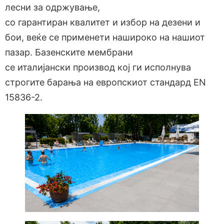
лесни за одржување,
со гарантиран квалитет и избор на дезени и
бои, веќе се применети нашироко на нашиот
пазар. Базенските мембрани
се италијански производ кој ги исполнува
строгите барања на европскиот стандард EN
15836-2.