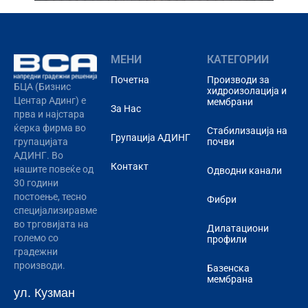
МЕНИ
КАТЕГОРИИ
Почетна
Производи за
БЦА (Бизнис
хидроизолација и
Центар Адинг) e
мембрани
За Нас
прва и најстара
ќерка фирма во
Стабилизација на
Групација АДИНГ
почви
групацијата
АДИНГ. Во
Контакт
нашите повеќе од
Одводни канали
30 години
постоење, тесно
Фибри
специјализиравме
во трговијата на
Дилатациони
големо со
профили
градежни
производи.
Базенска
мембрана
ул. Кузман