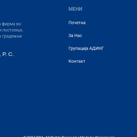
МЕНИ
Почетна
а фирма во
и постоење,
За Нас
со градежни
Групација АДИНГ
 Р. С.
Контакт