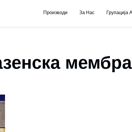
Производи
За Нас
Групација
азенска мембра